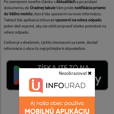
Po zverejnení nového článku v
Aktualitách
a po pridaní
dokumentu do
Úradnej tabule
Vám príde
notifikácia priamo
do Vášho mobilu
, ktorá Vás upozorní na novú informáciu.
Taktiež Vás aplikácia Infourad
upozorní na odvoz odpadu
jeden deň vopred, aby ste stihli pripraviť všetko potrebné na
odvoz odpadu.
Cieľom je v dnešnom, rýchlo meniacom sa svete, dostať
informácie z obce čo najrýchlejšie k obyvateľom.
Nezobrazovať