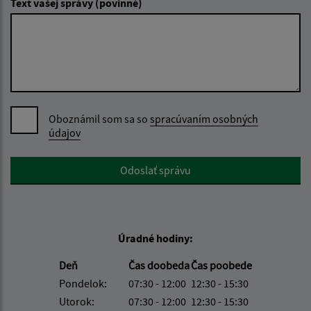
Text vašej správy (povinné)
Oboznámil som sa so
spracúvaním osobných
údajov
Google reCaptcha Response
Odoslať správu
Úradné hodiny:
Deň
Čas doobeda
Čas poobede
Pondelok:
07:30 - 12:00
12:30 - 15:30
Utorok:
07:30 - 12:00
12:30 - 15:30