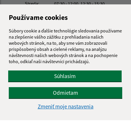
Streda:
07:30 - 12:00
12:30 - 15:30
Štvrtok:
07:30 - 12:00
12:30 - 15:30
Používame cookies
Piatok:
07:30 - 12:00
12:30 - 15:30
Kontakt:
Súbory cookie a ďalšie technológie sledovania používame
na zlepšenie vášho zážitku z prehliadania našich
Obecný úrad Vyšná Olšava
webových stránok, na to, aby sme vám zobrazovali
Vyšná Olšava 124
prispôsobený obsah a cielené reklamy, na analýzu
090 32 Miňovce
návštevnosti našich webových stránok a na pochopenie
toho, odkiaľ naši návštevníci prichádzajú.
info@vysnaolsava.sk
+421 54 749 41 51
Súhlasím
IČO: 00331210
Odmietam
Zmeniť moje nastavenia