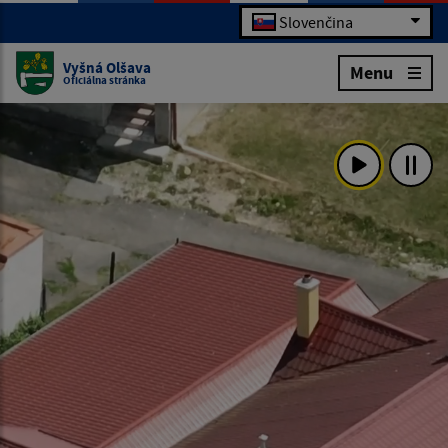
Slovenčina
Vyšná Olšava
Menu
Oficiálna stránka