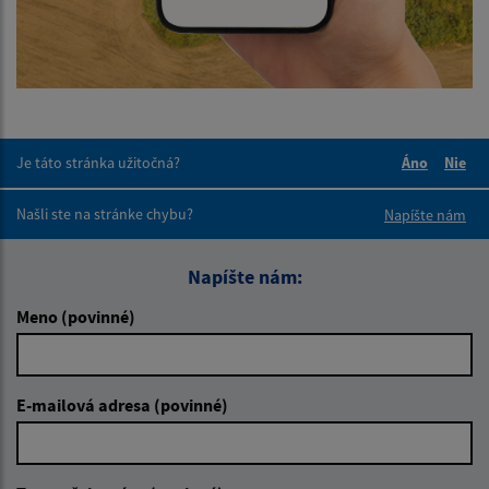
Je táto stránka užitočná?
Áno
Nie
Boli tieto 
Boli 
Našli ste na stránke chybu?
Napíšte nám
Napíšte nám:
Meno (povinné)
E-mailová adresa (povinné)