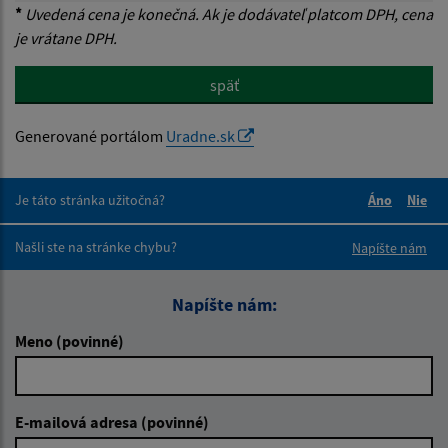
*
Uvedená cena je konečná. Ak je dodávateľ platcom DPH, cena
je vrátane DPH.
späť
Generované portálom
Uradne.sk
Je táto stránka užitočná?
Áno
Nie
Boli tieto 
Boli 
Našli ste na stránke chybu?
Napíšte nám
Napíšte nám:
Meno (povinné)
E-mailová adresa (povinné)