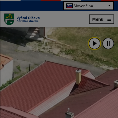
Slovenčina
Vyšná Olšava
Menu
Oficiálna stránka