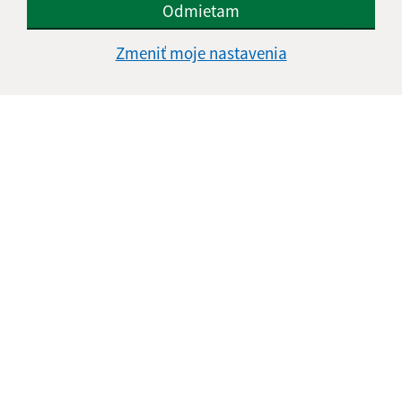
Odmietam
Zmeniť moje nastavenia
Informácie o stránke:
Vyhlásenie o prístupnosti
Autorské práva
Ochrana osobných údajov
Navigácia:
Vytlačiť aktuálnu stránku