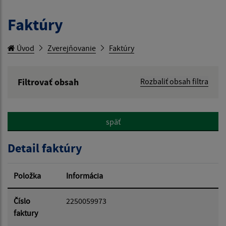
Faktúry
Úvod
Zverejňovanie
Faktúry
Filtrovať obsah
Rozbaliť obsah filtra
Hľadaný výraz:
späť
Hľadať v:
Detail faktúry
Typ dátumu:
Položka
Informácia
Dátum od:
Číslo
2250059973
faktury