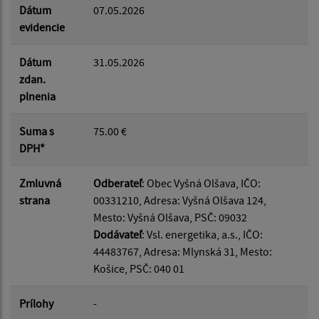
Dátum
07.05.2026
evidencie
Dátum
31.05.2026
zdan.
plnenia
Suma s
75.00 €
DPH*
Zmluvná
Odberateľ
: Obec Vyšná Olšava, IČO:
strana
00331210, Adresa: Vyšná Olšava 124,
Mesto: Vyšná Olšava, PSČ: 09032
Dodávateľ
: Vsl. energetika, a.s., IČO:
44483767, Adresa: Mlynská 31, Mesto:
Košice, PSČ: 040 01
Prílohy
-