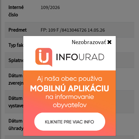
Dátum do:
Interné
109/2026
číslo
Suma od:
Predmet
FP: 109 F /8413046726 14.05.26
Nezobrazovať
Typ faktúry
dodávateľská
Suma do:
Splatnosť
15.05.2026
Dátum
02.06.2026
Filtrovať
Reset
zverejnenia
Dátum
31.05.2026
vystavenia
Dátum
14.05.2026
úhrady