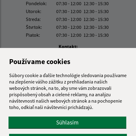
Pondelok:
07:30 - 12:00
12:30 - 15:30
Utorok:
07:30 - 12:00
12:30 - 15:30
Streda:
07:30 - 12:00
12:30 - 15:30
Štvrtok:
07:30 - 12:00
12:30 - 15:30
Piatok:
07:30 - 12:00
12:30 - 15:30
Kontakt:
Obecný úrad Vyšná Olšava
Používame cookies
Vyšná Olšava 124
090 32 Miňovce
Súbory cookie a ďalšie technológie sledovania používame
na zlepšenie vášho zážitku z prehliadania našich
info@vysnaolsava.sk
webových stránok, na to, aby sme vám zobrazovali
+421 54 749 41 51
prispôsobený obsah a cielené reklamy, na analýzu
návštevnosti našich webových stránok a na pochopenie
IČO: 00331210
toho, odkiaľ naši návštevníci prichádzajú.
Súhlasím