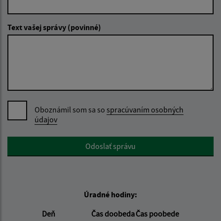
Text vašej správy (povinné)
Oboznámil som sa so
spracúvaním osobných
údajov
Google reCaptcha Response
Odoslať správu
Úradné hodiny:
Deň
Čas doobeda
Čas poobede