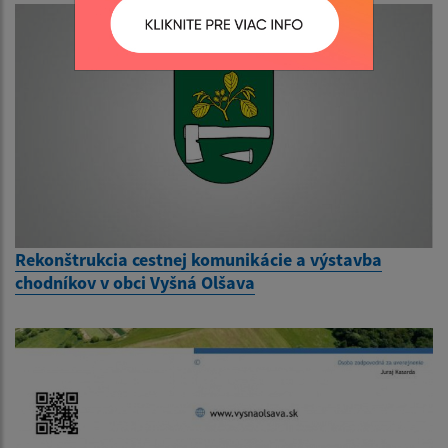
Rekonštrukcia cestnej komunikácie a výstavba
chodníkov v obci Vyšná Olšava