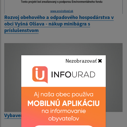
Rozvoj obehového a odpadového hospodárstva v
obci Vyšná Olšava - nákup minibágra s
príslušenstvom
Nezobrazovať
Vybavenie kultúrneho domu