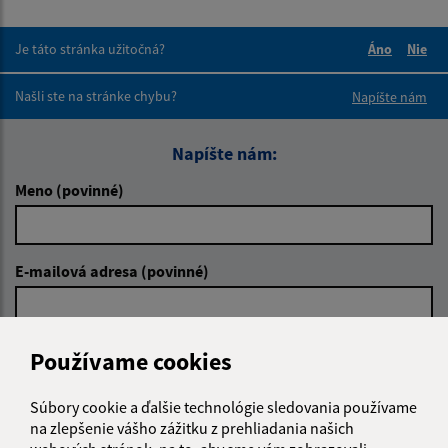
Je táto stránka užitočná?
Áno
Nie
Boli tieto 
Boli 
Našli ste na stránke chybu?
Napíšte nám
Napíšte nám:
Meno (povinné)
E-mailová adresa (povinné)
Text vašej správy (povinné)
Používame cookies
Súbory cookie a ďalšie technológie sledovania používame
na zlepšenie vášho zážitku z prehliadania našich