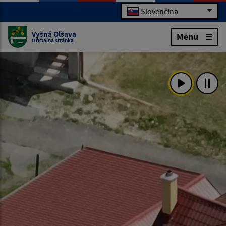
Slovenčina
Vyšná Olšava
Menu
Oficiálna stránka