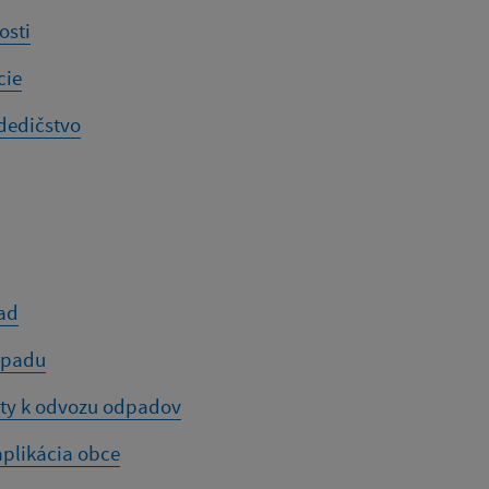
osti
cie
dedičstvo
rad
dpadu
y k odvozu odpadov
aplikácia obce