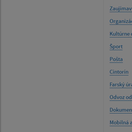
Zaujímav
Organizá
Kultúrne 
Šport
Pošta
Cintorín
Farský ú
Odvoz o
Dokument
Mobilná 