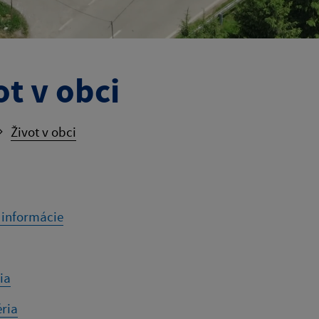
ot v obci
Život v obci
 informácie
ia
ria