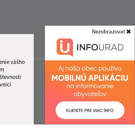
Nezobrazovať
enie vášho
ám
števnosti
vníci