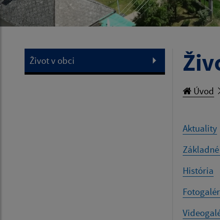
Živ
Život v obci
Úvod
Aktuality
Základné
História
Fotogalér
Videogalé