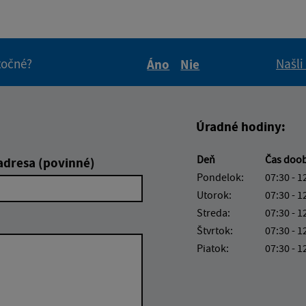
itočné?
Našli
Áno
Nie
Boli tieto informácie pre 
Boli tieto informáci
Úradné hodiny:
Deň
Čas doo
adresa (povinné)
Pondelok:
07:30 - 1
Utorok:
07:30 - 1
Streda:
07:30 - 1
Štvrtok:
07:30 - 1
Piatok:
07:30 - 1