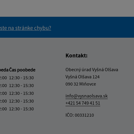
 ste na stránke chybu?
vás užitočné?
e pre vás užitočné?
Kontakt:
Obecný úrad Vyšná Olšava
beda
Čas poobede
Vyšná Olšava 124
2:00
12:30 - 15:30
090 32 Miňovce
2:00
12:30 - 15:30
2:00
12:30 - 15:30
info@vysnaolsava.sk
2:00
12:30 - 15:30
+421 54 749 41 51
2:00
12:30 - 15:30
IČO: 00331210