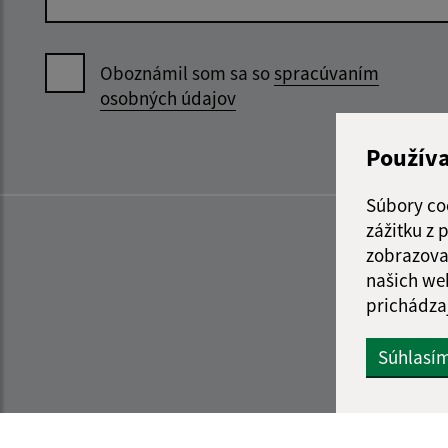
Oboznámil som sa so
spracúvaním
osobných údajov
Použív
Súbory co
zážitku z
zobrazova
našich we
prichádza
Súhlasí