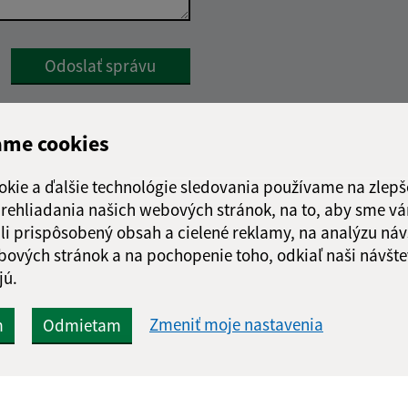
Google reCaptcha Response
Odoslať správu
ame cookies
okie a ďalšie technológie sledovania používame na zlepš
 prehliadania našich webových stránok, na to, aby sme v
li prispôsobený obsah a cielené reklamy, na analýzu náv
bových stránok a na pochopenie toho, odkiaľ naši návšte
jú.
Zmeniť moje nastavenia
m
Odmietam