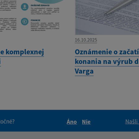
16.10.2025
e komplexnej
Oznámenie o začat
i
konania na výrub d
Varga
itočné?
Našli
Áno
Nie
Boli tieto informácie pre 
Boli tieto informáci