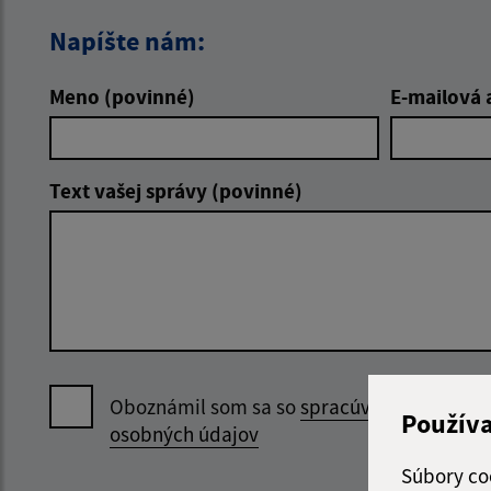
Napíšte nám:
Meno (povinné)
E-mailová 
Text vašej správy (povinné)
Oboznámil som sa so
spracúvaním
Použív
osobných údajov
Súbory co