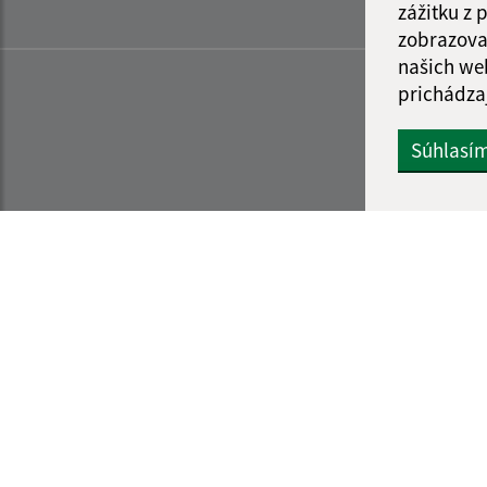
zážitku z
zobrazova
našich we
prichádza
Súhlasí
Informácie o stránke:
Navigácia: