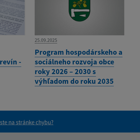
25.09.2025
í
Program hospodárskeho a
revín -
sociálneho rozvoja obce
roky 2026 – 2030 s
výhľadom do roku 2035
 ste na stránke chybu?
vás užitočné?
e pre vás užitočné?