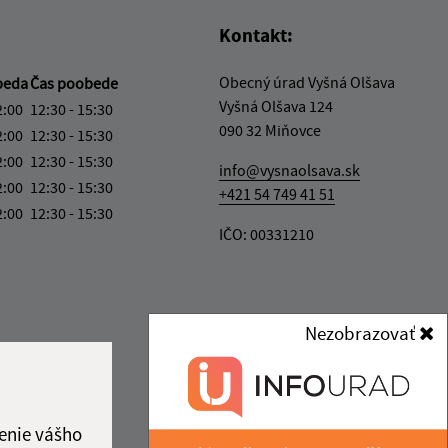
Kontakt:
Obecný úrad Vyšná Olšava
beda
Čas poobede
Vyšná Olšava 124
2:00
12:30 - 15:30
090 32 Miňovce
2:00
12:30 - 15:30
2:00
12:30 - 15:30
info@vysnaolsava.sk
2:00
12:30 - 15:30
+421 54 749 41 51
2:00
12:30 - 15:30
IČO: 00331210
Nezobrazovať
enie vášho